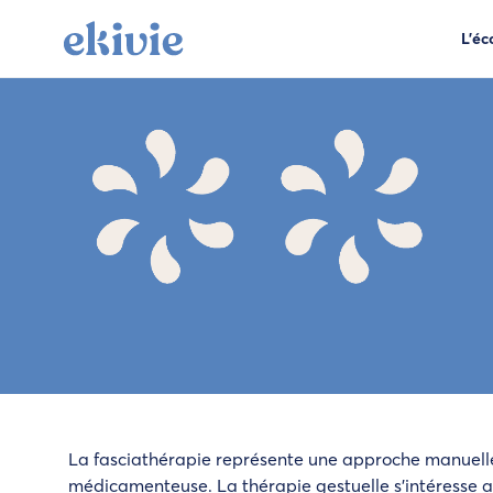
contact@ekivie.com
06 85 91 68 75
Prendre un R
L'éc
La fasciathérapie représente une approche manuelle 
médicamenteuse. La thérapie gestuelle s’intéresse au