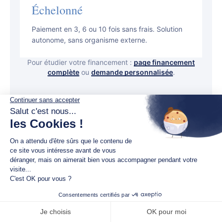
Échelonné
Paiement en 3, 6 ou 10 fois sans frais. Solution
autonome, sans organisme externe.
Pour étudier votre financement :
page financement
complète
ou
demande personnalisée
.
QUESTIONS FRÉQUENTES
Tout ce qu’il faut savoir avant de
s’inscrire.
Une question qui n’apparaît pas ici ?
Écrivez-nous
.
Rappel
moi