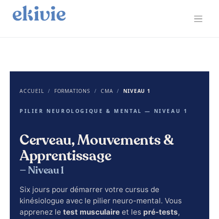
contact@ekivie.com
06 85 91 68 75
Prendre un RDV
ACCUEIL
/
FORMATIONS
/
CMA
/
NIVEAU 1
PILIER NEUROLOGIQUE & MENTAL — NIVEAU 1
Cerveau, Mouvements &
Apprentissage
— Niveau 1
Six jours pour démarrer votre cursus de
kinésiologue avec le pilier neuro-mental. Vous
apprenez le
test musculaire
et les
pré-tests
,